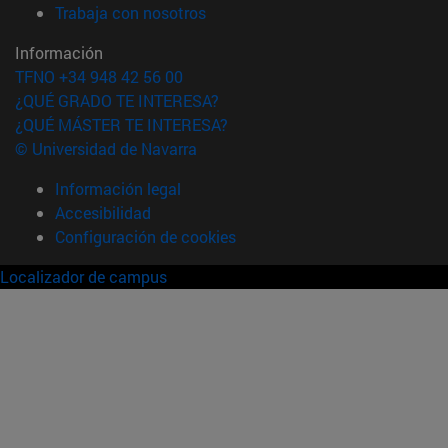
(abre en nueva ventana)
Trabaja con nosotros
Información
TFNO +34 948 42 56 00
¿QUÉ GRADO TE INTERESA?
¿QUÉ MÁSTER TE INTERESA?
© Universidad de Navarra
Información legal
Accesibilidad
Configuración de cookies
Localizador de campus