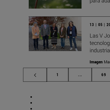
para ada
13 | 05 | 
Las V Jo
tecnologí
industria
Imagen
Man
Página
Páginas interm
Pág
1
...
69