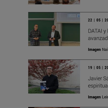
22 | 05 | 
DATAI y 
avanzada
Imagen
Nai
19 | 05 | 
Javier S
espiritu
Imagen
Lei