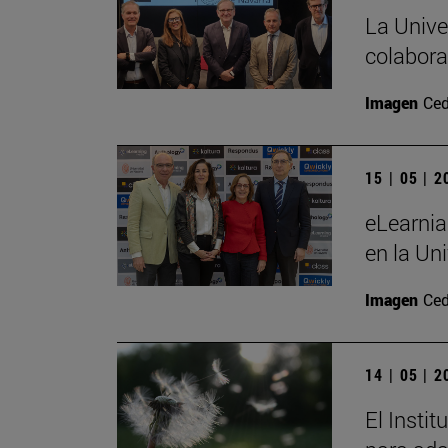
La Unive
colabora
Imagen
Ced
15 | 05 | 
eLearnia
en la Un
Imagen
Ced
14 | 05 | 
El Insti