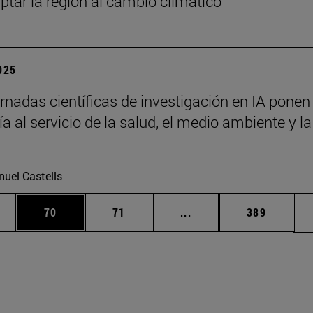
ptar la región al cambio climático
2025
rnadas científicas de investigación en IA ponen 
a al servicio de la salud, el medio ambiente y la
uel Castells
edias Use TAB para desplazarse.
ina
Página
Página
Páginas intermedias Us
Página
70
71
...
389