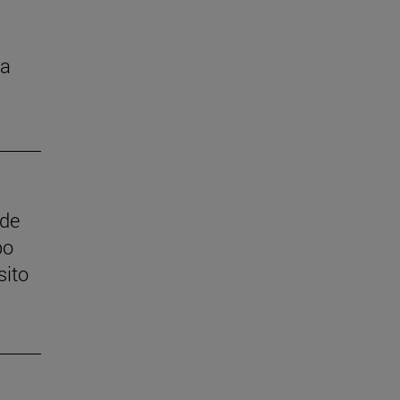
la
 de
po
sito