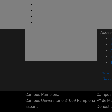
Acces
© Uni
Nava
Campus Pamplona
Campus 
Campus Universitario 31009 Pamplona
Pº de M
España
Donosti