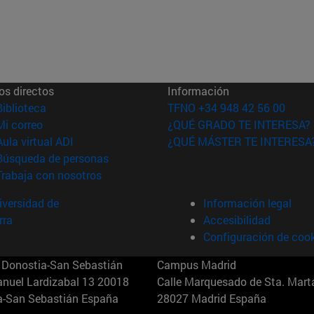
os directos
Información
(abre en nueva ventana)
Biblioteca
TFNO +34 948 42 56 00
(abre en nueva ventana)
Mi correo
¿QUÉ GRADO TE INTERESA?
(abre en nueva ventana)
Aula virtual ADI
¿QUÉ MÁSTER TE INTERESA
(abre en nueva ventana)
Búsqueda de personas
(abre en nueva ventana)
Trabaja con nosotros
versidad de
Información legal
rra
Accesibilidad
Configuración de coo
Donostia-San Sebastián
Campus Madrid
anuel Lardizabal 13 20018
Calle Marquesado de Sta. Marta
a-San Sebastián España
28027 Madrid España