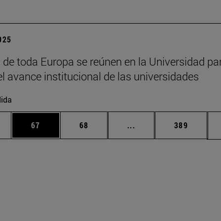
2025
 de toda Europa se reúnen en la Universidad pa
el avance institucional de las universidades
ida
edias Use TAB para desplazarse.
ina
Página
Página
Páginas intermedias Us
Página
67
68
...
389