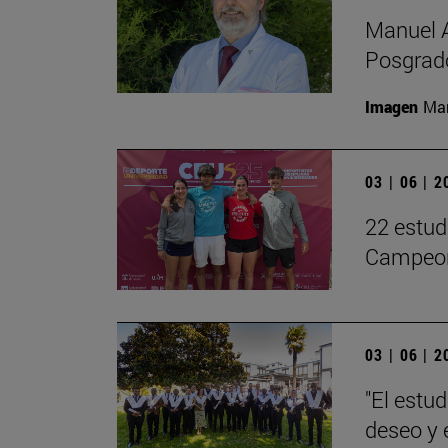
Manuel A
Posgrado
Imagen
Man
03 | 06 | 
22 estud
Campeon
03 | 06 | 
"El estu
deseo y 