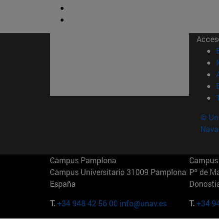
Acces
© Uni
Nava
Campus Pamplona
Campus 
Campus Universitario 31009 Pamplona
Pº de M
España
Donosti
T.
+34 948 42 56 00
info@unav.es
T.
+34 9