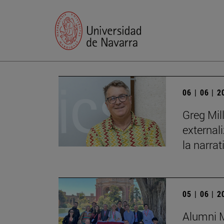
06 | 06 | 
Greg Mil
external
la narrat
05 | 06 | 
Alumni M