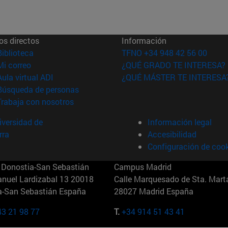
os directos
Información
(abre en nueva ventana)
Biblioteca
TFNO +34 948 42 56 00
(abre en nueva ventana)
Mi correo
¿QUÉ GRADO TE INTERESA?
(abre en nueva ventana)
Aula virtual ADI
¿QUÉ MÁSTER TE INTERESA
(abre en nueva ventana)
Búsqueda de personas
(abre en nueva ventana)
Trabaja con nosotros
versidad de
Información legal
rra
Accesibilidad
Configuración de coo
Donostia-San Sebastián
Campus Madrid
anuel Lardizabal 13 20018
Calle Marquesado de Sta. Marta
a-San Sebastián España
28027 Madrid España
43 21 98 77
T.
+34 914 51 43 41