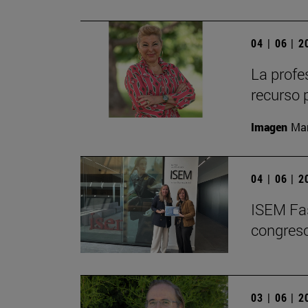
04 | 06 | 
La profe
recurso 
Imagen
Man
04 | 06 | 
ISEM Fas
congreso
03 | 06 | 