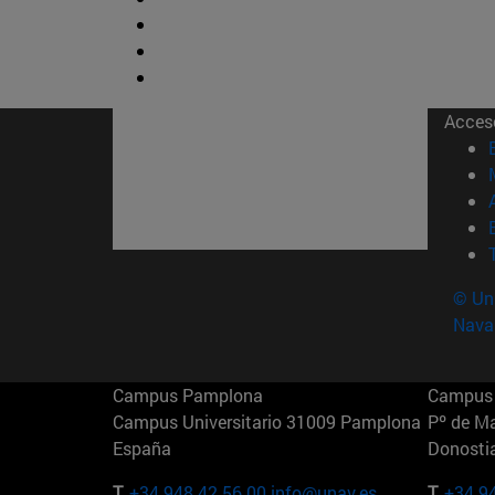
Acces
© Uni
Nava
Campus Pamplona
Campus 
Campus Universitario 31009 Pamplona
Pº de M
España
Donosti
T.
+34 948 42 56 00
info@unav.es
T.
+34 9