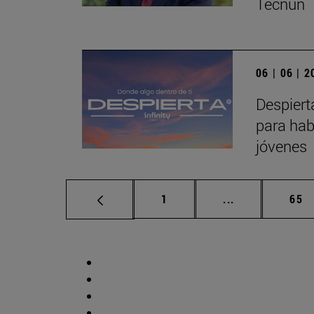
Tecnun
06 | 06 | 
Despiert
para hab
jóvenes
Página
Páginas interm
Pág
1
...
65