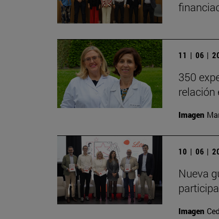
financia
11 | 06 | 
350 expe
relación
Imagen
Man
10 | 06 | 
Nueva gu
particip
Imagen
Ced