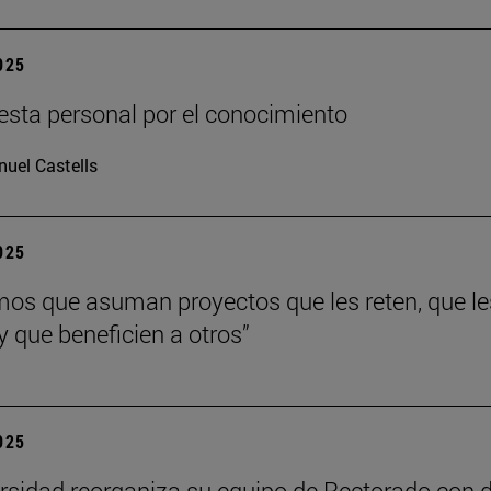
2025
sta personal por el conocimiento
uel Castells
2025
os que asuman proyectos que les reten, que le
y que beneficien a otros”
2025
rsidad reorganiza su equipo de Rectorado con 