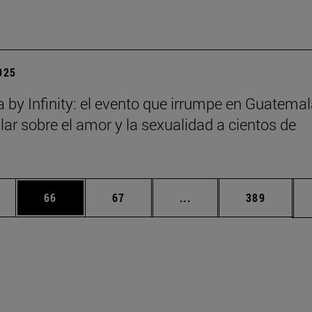
2025
a by Infinity: el evento que irrumpe en Guatema
lar sobre el amor y la sexualidad a cientos de
edias Use TAB para desplazarse.
ina
Página
Página
Páginas intermedias Us
Página
66
67
...
389