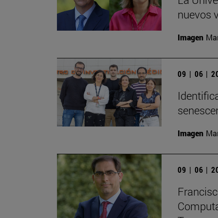
nuevos v
Imagen
Man
09 | 06 | 
Identifi
senesce
Imagen
Man
09 | 06 | 
Francisc
Computaci