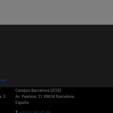
?
kies
Campus Barcelona (IESE)
, 3
Av. Pearson, 21 08034 Barcelona
España
T.
+34 93 253 42 00