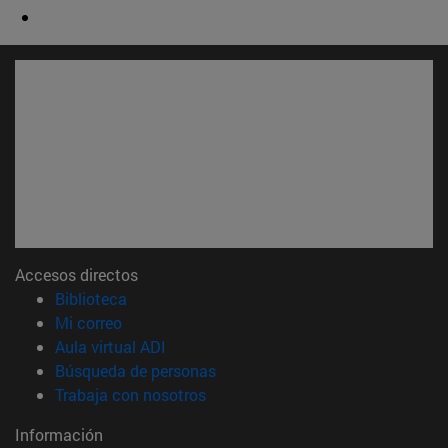
Accesos directos
(abre en nueva ventana)
Biblioteca
(abre en nueva ventana)
Mi correo
(abre en nueva ventana)
Aula virtual ADI
(abre en nueva ventana)
Búsqueda de personas
(abre en nueva ventana)
Trabaja con nosotros
Información