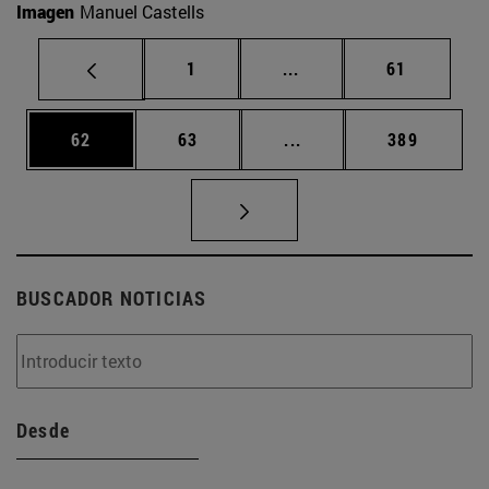
Imagen
Manuel Castells
Página
Páginas intermedias Us
Página
1
...
61
Página
Página
Páginas intermedias U
Página
62
63
...
389
BUSCADOR NOTICIAS
Desde