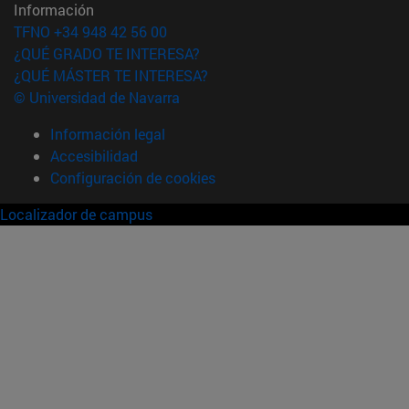
Información
TFNO +34 948 42 56 00
¿QUÉ GRADO TE INTERESA?
¿QUÉ MÁSTER TE INTERESA?
© Universidad de Navarra
Información legal
Accesibilidad
Configuración de cookies
Localizador de campus