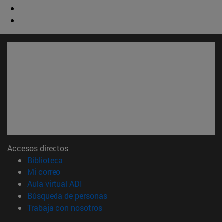
Accesos directos
(abre en nueva ventana)
Biblioteca
(abre en nueva ventana)
Mi correo
(abre en nueva ventana)
Aula virtual ADI
(abre en nueva ventana)
Búsqueda de personas
(abre en nueva ventana)
Trabaja con nosotros