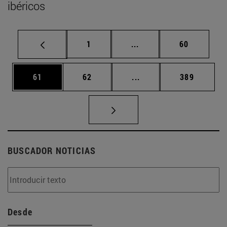
ibéricos
Página
Páginas intermedias Us
Página
1
...
60
Página
Página
Páginas intermedias U
Página
61
62
...
389
BUSCADOR NOTICIAS
Desde