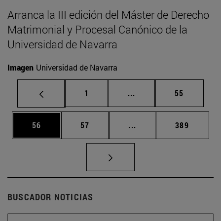
Arranca la III edición del Máster de Derecho
Matrimonial y Procesal Canónico de la
Universidad de Navarra
Imagen
Universidad de Navarra
Página
Páginas intermedias Us
Página
1
...
55
Página
Página
Páginas intermedias U
Página
56
57
...
389
BUSCADOR NOTICIAS