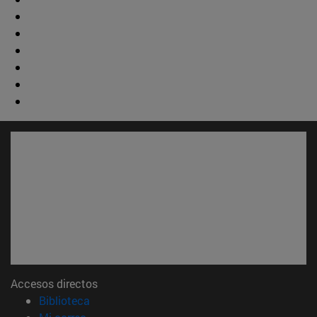
Accesos directos
(abre en nueva ventana)
Biblioteca
(abre en nueva ventana)