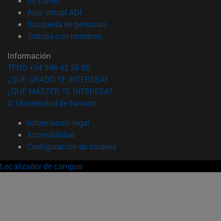
Mi correo
(abre en nueva ventana)
Aula virtual ADI
(abre en nueva ventana)
Búsqueda de personas
(abre en nueva ventana)
Trabaja con nosotros
Información
TFNO +34 948 42 56 00
¿QUÉ GRADO TE INTERESA?
¿QUÉ MÁSTER TE INTERESA?
© Universidad de Navarra
Información legal
Accesibilidad
Configuración de cookies
Localizador de campus