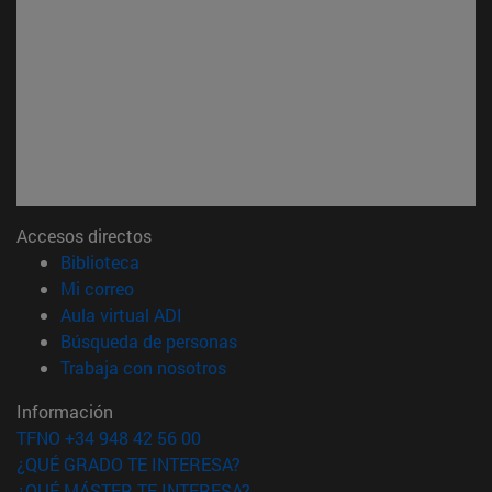
Accesos directos
(abre en nueva ventana)
Biblioteca
(abre en nueva ventana)
Mi correo
(abre en nueva ventana)
Aula virtual ADI
(abre en nueva ventana)
Búsqueda de personas
(abre en nueva ventana)
Trabaja con nosotros
Información
TFNO +34 948 42 56 00
¿QUÉ GRADO TE INTERESA?
¿QUÉ MÁSTER TE INTERESA?