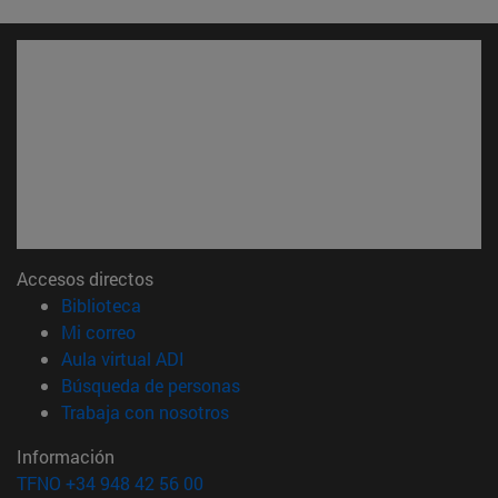
Accesos directos
(abre en nueva ventana)
Biblioteca
(abre en nueva ventana)
Mi correo
(abre en nueva ventana)
Aula virtual ADI
(abre en nueva ventana)
Búsqueda de personas
(abre en nueva ventana)
Trabaja con nosotros
Información
TFNO +34 948 42 56 00