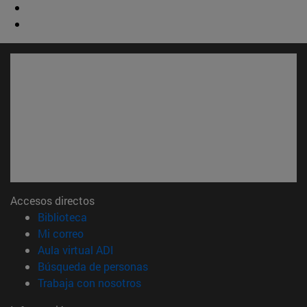
Accesos directos
(abre en nueva ventana)
Biblioteca
(abre en nueva ventana)
Mi correo
(abre en nueva ventana)
Aula virtual ADI
(abre en nueva ventana)
Búsqueda de personas
(abre en nueva ventana)
Trabaja con nosotros