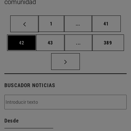
comunidad
Página
Páginas intermedias Us
Página
1
...
41
Página
Página
Páginas intermedias U
Página
42
43
...
389
BUSCADOR NOTICIAS
Desde