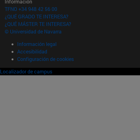
Información
TFNO +34 948 42 56 00
¿QUÉ GRADO TE INTERESA?
¿QUÉ MÁSTER TE INTERESA?
© Universidad de Navarra
Información legal
Accesibilidad
Configuración de cookies
Localizador de campus