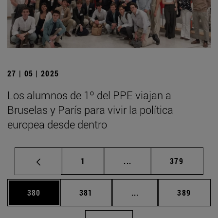
27 | 05 | 2025
Los alumnos de 1º del PPE viajan a
Bruselas y París para vivir la política
europea desde dentro
Página
Páginas intermedias Us
Página
1
...
379
Página
Página
Páginas intermedias 
Página
380
381
...
389