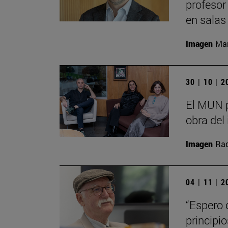
profesor
en salas
Imagen
Man
30 | 10 | 
El MUN p
obra del 
Imagen
Raq
04 | 11 | 
“Espero 
principi