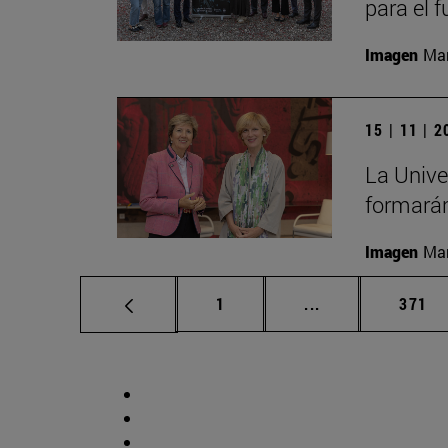
para el 
Imagen
Man
15 | 11 | 
La Unive
formarán
Imagen
Man
Página
Páginas intermed
Págin
1
...
371