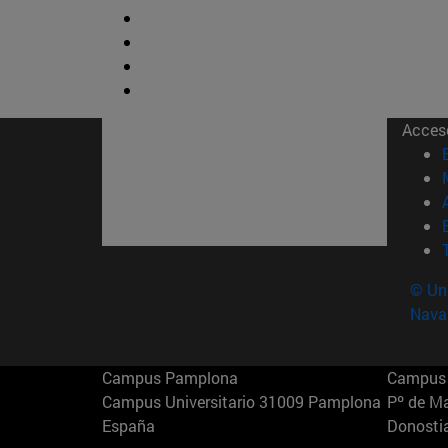
Acces
© Uni
Nava
Campus Pamplona
Campus 
Campus Universitario 31009 Pamplona
Pº de M
España
Donosti