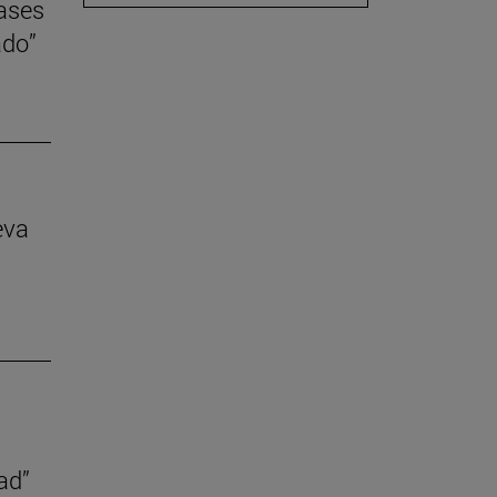
lases
ado”
eva
ad”