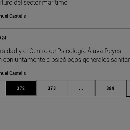
futuro del sector marítimo
uel Castells
2024
rsidad y el Centro de Psicología Álava Reyes
 conjuntamente a psicólogos generales sanitar
uel Castells
ias Use TAB para desplazarse.
a
Página
Página
Páginas intermedias 
Página
372
373
...
389