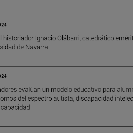
2024
l historiador Ignacio Olábarri, catedrático eméri
rsidad de Navarra
2024
adores evalúan un modelo educativo para alu
tornos del espectro autista, discapacidad intelec
iscapacidad