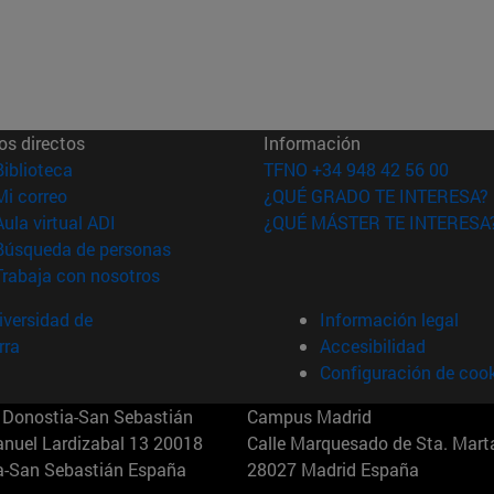
os directos
Información
(abre en nueva ventana)
Biblioteca
TFNO +34 948 42 56 00
(abre en nueva ventana)
Mi correo
¿QUÉ GRADO TE INTERESA?
(abre en nueva ventana)
Aula virtual ADI
¿QUÉ MÁSTER TE INTERESA
(abre en nueva ventana)
Búsqueda de personas
(abre en nueva ventana)
Trabaja con nosotros
versidad de
Información legal
rra
Accesibilidad
Configuración de coo
Donostia-San Sebastián
Campus Madrid
anuel Lardizabal 13 20018
Calle Marquesado de Sta. Marta
a-San Sebastián España
28027 Madrid España