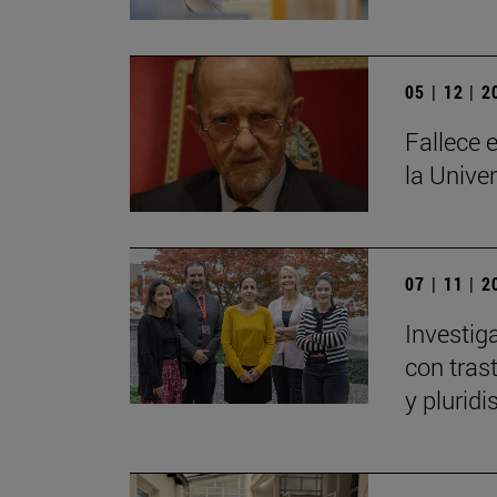
05 | 12 | 
Fallece e
la Unive
07 | 11 | 
Investig
con tras
y plurid