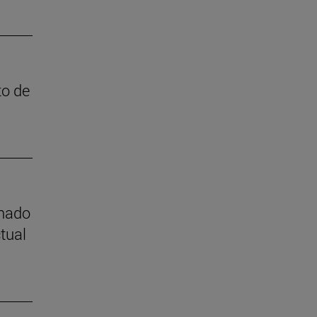
to de
mnado
tual