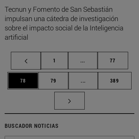
Tecnun y Fomento de San Sebastián
impulsan una cátedra de investigación
sobre el impacto social de la Inteligencia
artificial
Página
Páginas intermedias Us
Página
1
...
77
Página
Página
Páginas intermedias U
Página
78
79
...
389
BUSCADOR NOTICIAS