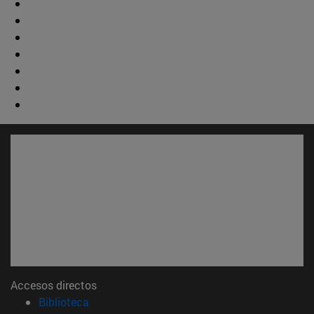
Accesos directos
(abre en nueva ventana)
Biblioteca