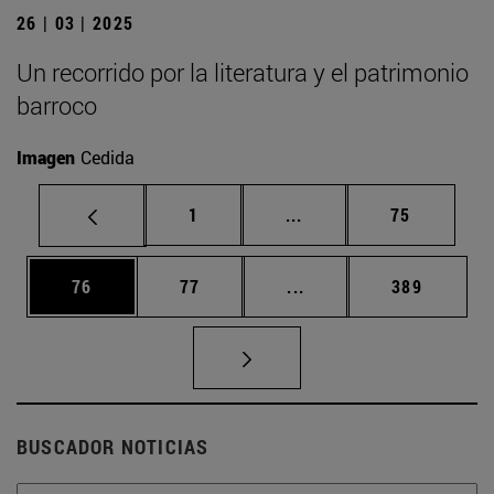
26 | 03 | 2025
Un recorrido por la literatura y el patrimonio
barroco
Imagen
Cedida
Página
Páginas intermedias Us
Página
1
...
75
Página
Página
Páginas intermedias U
Página
76
77
...
389
BUSCADOR NOTICIAS