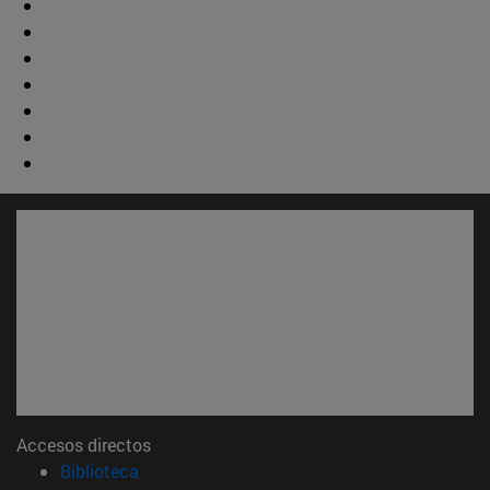
Accesos directos
(abre en nueva ventana)
Biblioteca