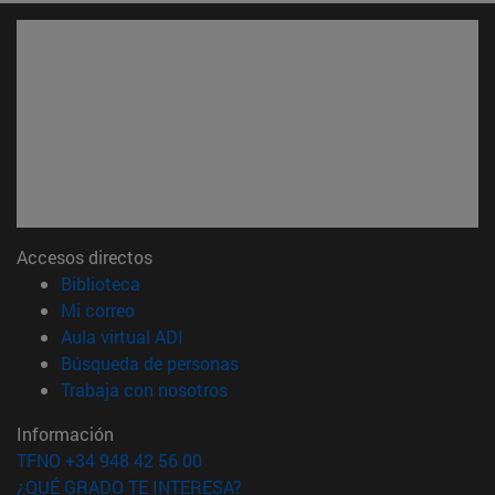
Accesos directos
(abre en nueva ventana)
Biblioteca
(abre en nueva ventana)
Mi correo
(abre en nueva ventana)
Aula virtual ADI
(abre en nueva ventana)
Búsqueda de personas
(abre en nueva ventana)
Trabaja con nosotros
Información
TFNO +34 948 42 56 00
¿QUÉ GRADO TE INTERESA?