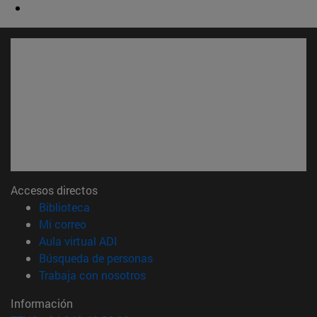
Accesos directos
(abre en nueva ventana)
Biblioteca
(abre en nueva ventana)
Mi correo
(abre en nueva ventana)
Aula virtual ADI
(abre en nueva ventana)
Búsqueda de personas
(abre en nueva ventana)
Trabaja con nosotros
Información