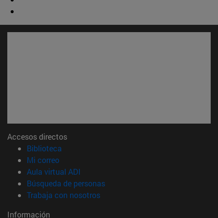
Accesos directos
(abre en nueva ventana)
Biblioteca
(abre en nueva ventana)
Mi correo
(abre en nueva ventana)
Aula virtual ADI
(abre en nueva ventana)
Búsqueda de personas
(abre en nueva ventana)
Trabaja con nosotros
Información