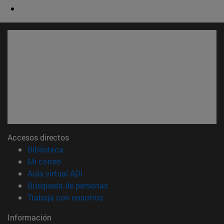
Accesos directos
(abre en nueva ventana)
Biblioteca
(abre en nueva ventana)
Mi correo
(abre en nueva ventana)
Aula virtual ADI
(abre en nueva ventana)
Búsqueda de personas
(abre en nueva ventana)
Trabaja con nosotros
Información