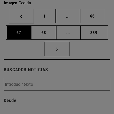
Imagen
Cedida
Página
Páginas intermedias Us
Página
1
...
66
Página
Página
Páginas intermedias U
Página
67
68
...
389
BUSCADOR NOTICIAS
Desde