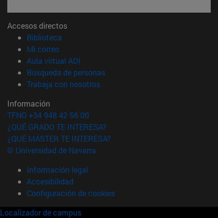
Accesos directos
(abre en nueva ventana)
Biblioteca
(abre en nueva ventana)
Mi correo
(abre en nueva ventana)
Aula virtual ADI
(abre en nueva ventana)
Búsqueda de personas
(abre en nueva ventana)
Trabaja con nosotros
Información
TFNO +34 948 42 56 00
¿QUÉ GRADO TE INTERESA?
¿QUÉ MÁSTER TE INTERESA?
© Universidad de Navarra
Información legal
Accesibilidad
Configuración de cookies
Localizador de campus