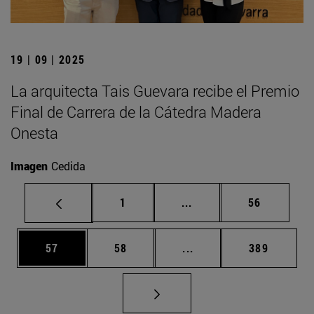
19 | 09 | 2025
La arquitecta Tais Guevara recibe el Premio
Final de Carrera de la Cátedra Madera
Onesta
Imagen
Cedida
Página
Páginas intermedias Us
Página
1
...
56
Página
Página
Páginas intermedias U
Página
57
58
...
389