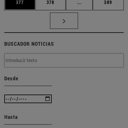
Página
Página
Páginas intermedias 
Página
377
378
...
389
BUSCADOR NOTICIAS
Desde
Hasta