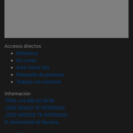
Accesos directos
(abre en nueva ventana)
Biblioteca
(abre en nueva ventana)
Mi correo
(abre en nueva ventana)
Aula virtual ADI
(abre en nueva ventana)
Búsqueda de personas
(abre en nueva ventana)
Trabaja con nosotros
Información
TFNO +34 948 42 56 00
¿QUÉ GRADO TE INTERESA?
¿QUÉ MÁSTER TE INTERESA?
© Universidad de Navarra