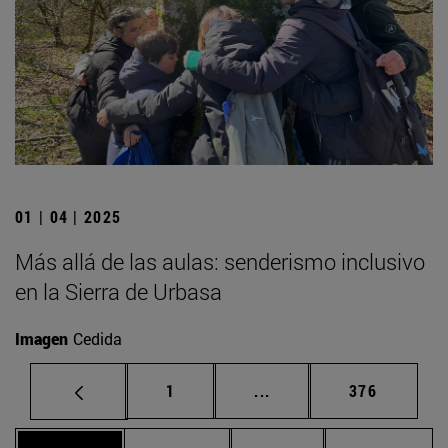
01 | 04 | 2025
Más allá de las aulas: senderismo inclusivo
en la Sierra de Urbasa
Imagen
Cedida
Página
Páginas intermedias Us
Página
1
...
376