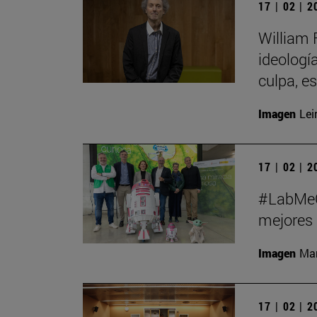
17 | 02 | 
William 
ideologí
culpa, e
Imagen
Lei
17 | 02 | 
#LabMeCr
mejores 
Imagen
Man
17 | 02 | 