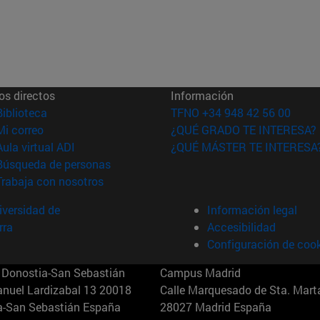
os directos
Información
(abre en nueva ventana)
Biblioteca
TFNO +34 948 42 56 00
(abre en nueva ventana)
Mi correo
¿QUÉ GRADO TE INTERESA?
(abre en nueva ventana)
Aula virtual ADI
¿QUÉ MÁSTER TE INTERESA
(abre en nueva ventana)
Búsqueda de personas
(abre en nueva ventana)
Trabaja con nosotros
versidad de
Información legal
rra
Accesibilidad
Configuración de coo
Donostia-San Sebastián
Campus Madrid
anuel Lardizabal 13 20018
Calle Marquesado de Sta. Marta
a-San Sebastián España
28027 Madrid España