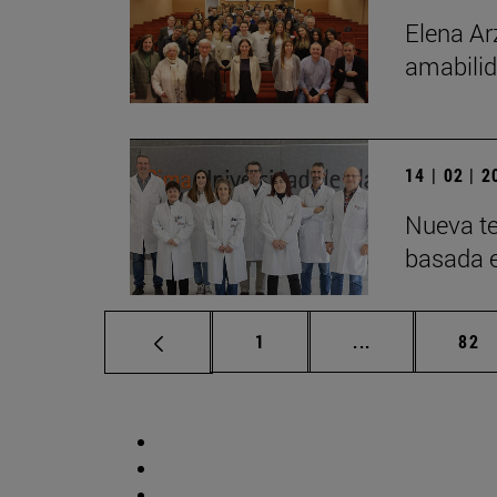
Elena Ar
amabilid
14 | 02 | 
Nueva te
basada 
Página
Páginas interm
Pág
1
...
82