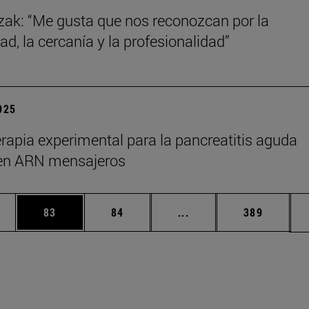
zak: “Me gusta que nos reconozcan por la
ad, la cercanía y la profesionalidad”
2025
rapia experimental para la pancreatitis aguda
en ARN mensajeros
edias Use TAB para desplazarse.
ina
Página
Página
Páginas intermedias Us
Página
83
84
...
389