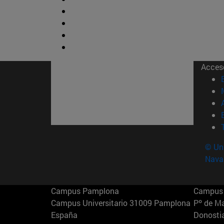
Acces
© Uni
Nava
Campus Pamplona
Campus 
Campus Universitario 31009 Pamplona
Pº de M
España
Donosti