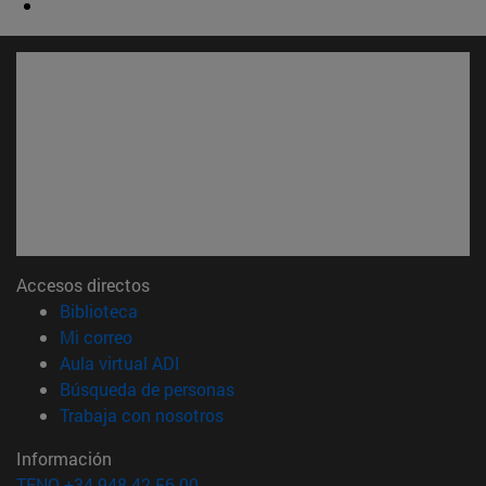
Accesos directos
(abre en nueva ventana)
Biblioteca
(abre en nueva ventana)
Mi correo
(abre en nueva ventana)
Aula virtual ADI
(abre en nueva ventana)
Búsqueda de personas
(abre en nueva ventana)
Trabaja con nosotros
Información
TFNO +34 948 42 56 00