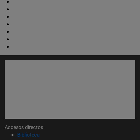
Accesos directos
(abre en nueva ventana)
Biblioteca