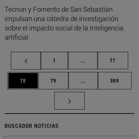
Tecnun y Fomento de San Sebastián
impulsan una cátedra de investigación
sobre el impacto social de la Inteligencia
artificial
Página
Páginas intermedias Us
Página
1
...
77
Página
Página
Páginas intermedias U
Página
78
79
...
389
BUSCADOR NOTICIAS