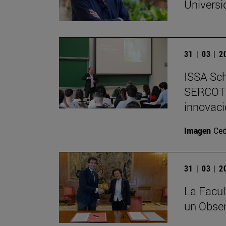
Universi
31 | 03 | 
ISSA Sch
SERCOTE
innovac
Imagen
Ced
31 | 03 | 
La Facu
un Obser