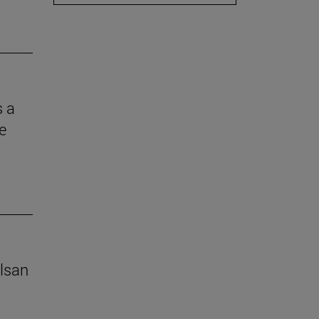
s a
e
lsan