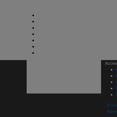
Acces
© Uni
Nava