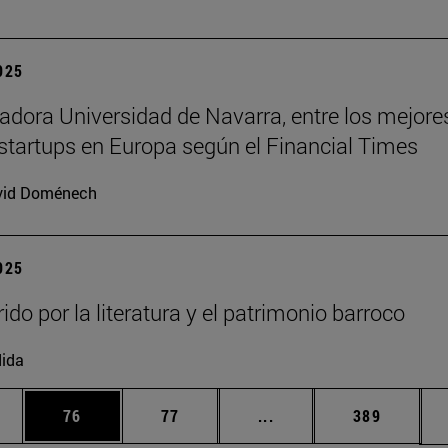
2025
adora Universidad de Navarra, entre los mejore
startups en Europa según el Financial Times
vid Doménech
2025
ido por la literatura y el patrimonio barroco
ida
edias Use TAB para desplazarse.
ina
Página
Página
Páginas intermedias Us
Página
76
77
...
389