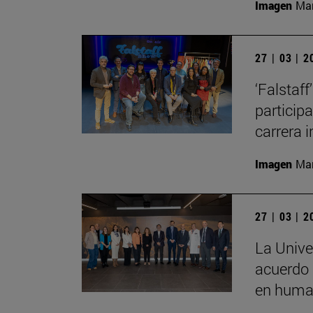
Imagen
Man
27 | 03 | 
‘Falstaf
particip
carrera 
Imagen
Man
27 | 03 | 
La Unive
acuerdo 
en human