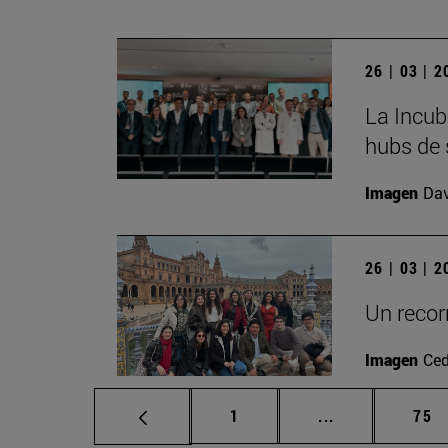
26 | 03 | 
La Incub
hubs de 
Imagen
Da
26 | 03 | 
Un recorr
Imagen
Ced
Página
Páginas interm
Pág
1
...
75