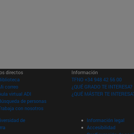
os directos
Información
(abre en nueva ventana)
Biblioteca
TFNO +34 948 42 56 00
(abre en nueva ventana)
Mi correo
¿QUÉ GRADO TE INTERESA?
(abre en nueva ventana)
Aula virtual ADI
¿QUÉ MÁSTER TE INTERESA
(abre en nueva ventana)
Búsqueda de personas
(abre en nueva ventana)
Trabaja con nosotros
versidad de
Información legal
rra
Accesibilidad