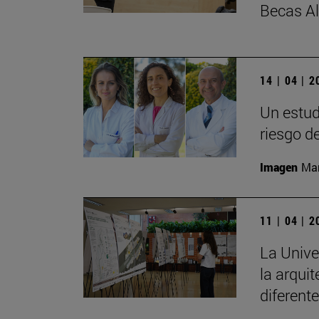
Becas A
14 | 04 | 
Un estud
riesgo d
Imagen
Man
11 | 04 | 
La Unive
la arqui
diferent