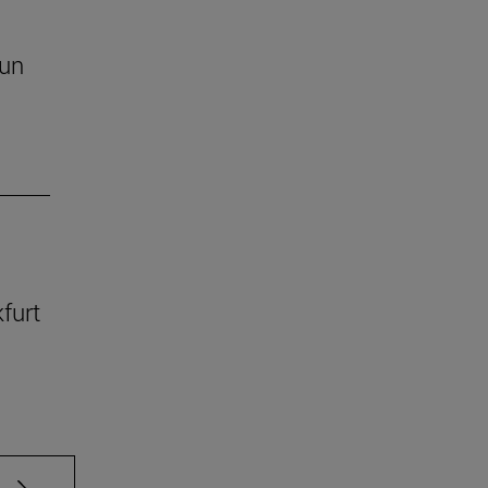
 un
kfurt
e TAB para desplazarse.