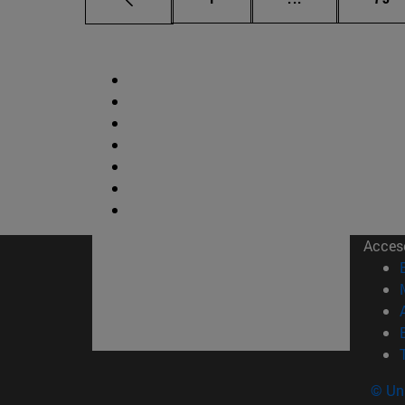
Acces
© Uni