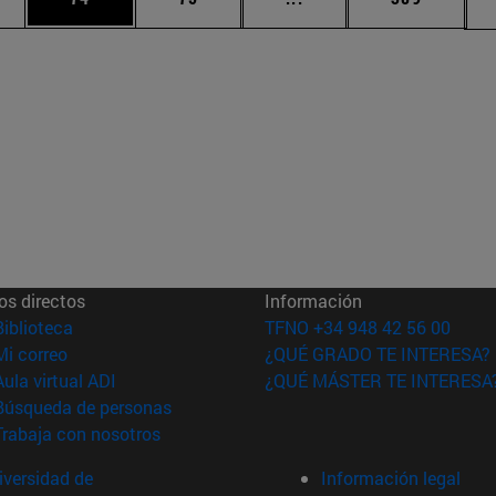
os directos
Información
(abre en nueva ventana)
Biblioteca
TFNO +34 948 42 56 00
(abre en nueva ventana)
Mi correo
¿QUÉ GRADO TE INTERESA?
(abre en nueva ventana)
Aula virtual ADI
¿QUÉ MÁSTER TE INTERESA
(abre en nueva ventana)
Búsqueda de personas
(abre en nueva ventana)
Trabaja con nosotros
versidad de
Información legal