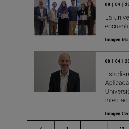
09 | 04 | 
La Univer
encuentr
Imagen
Man
08 | 04 | 
Estudian
Aplicada 
Universi
internac
Imagen
Ced
Página
Páginas interm
Pág
1
...
73