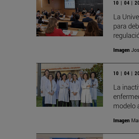
10 | 04 | 
La Unive
para deb
regulaci
Imagen
Jos
10 | 04 | 
La inact
enfermed
modelo 
Imagen
Man