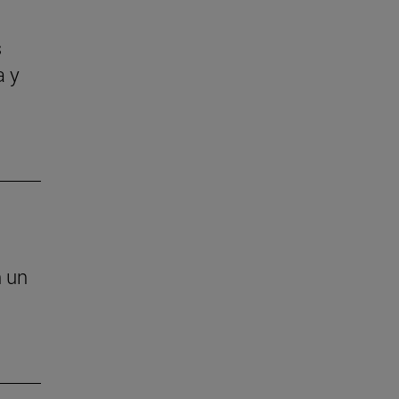
s
a y
n un