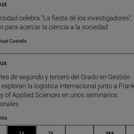
2025
sidad celebra "La fiesta de los investigadores",
o para acercar la ciencia a la sociedad
uel Castells
2025
tes de segundo y tercero del Grado en Gestión
exploran la logística internacional junto a Fran
ty of Applied Sciences en unos seminarios
ionales
ida
edias Use TAB para desplazarse.
ina
Página
Página
Páginas intermedias Us
Página
74
75
...
389