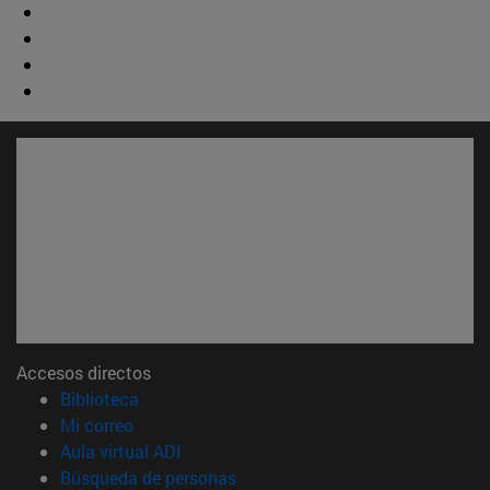
Accesos directos
(abre en nueva ventana)
Biblioteca
(abre en nueva ventana)
Mi correo
(abre en nueva ventana)
Aula virtual ADI
(abre en nueva ventana)
Búsqueda de personas