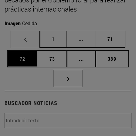
prácticas internacionales
Imagen
Cedida
Página
Páginas intermedias Us
Página
1
...
71
Página
Página
Páginas intermedias U
Página
72
73
...
389
BUSCADOR NOTICIAS