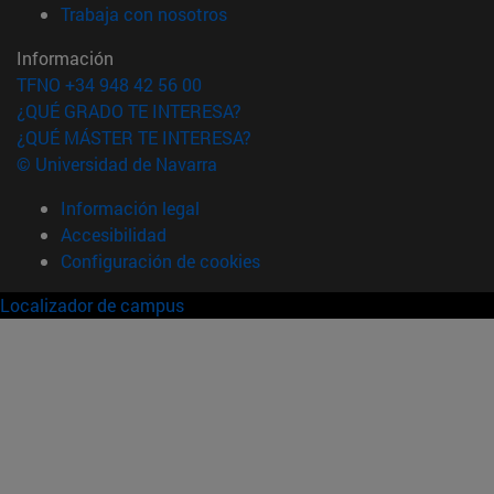
(abre en nueva ventana)
Trabaja con nosotros
Información
TFNO +34 948 42 56 00
¿QUÉ GRADO TE INTERESA?
¿QUÉ MÁSTER TE INTERESA?
© Universidad de Navarra
Información legal
Accesibilidad
Configuración de cookies
Localizador de campus