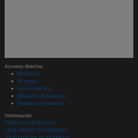
Accesos directos
(abre en nueva ventana)
Biblioteca
(abre en nueva ventana)
Mi correo
(abre en nueva ventana)
Aula virtual ADI
(abre en nueva ventana)
Búsqueda de personas
(abre en nueva ventana)
Trabaja con nosotros
Información
TFNO +34 948 42 56 00
¿QUÉ GRADO TE INTERESA?
¿QUÉ MÁSTER TE INTERESA?