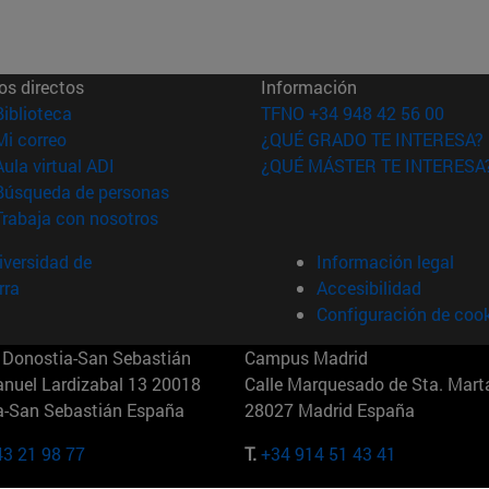
os directos
Información
(abre en nueva ventana)
Biblioteca
TFNO +34 948 42 56 00
(abre en nueva ventana)
Mi correo
¿QUÉ GRADO TE INTERESA?
(abre en nueva ventana)
Aula virtual ADI
¿QUÉ MÁSTER TE INTERESA
(abre en nueva ventana)
Búsqueda de personas
(abre en nueva ventana)
Trabaja con nosotros
versidad de
Información legal
rra
Accesibilidad
Configuración de coo
Donostia-San Sebastián
Campus Madrid
anuel Lardizabal 13 20018
Calle Marquesado de Sta. Marta
a-San Sebastián España
28027 Madrid España
43 21 98 77
T.
+34 914 51 43 41