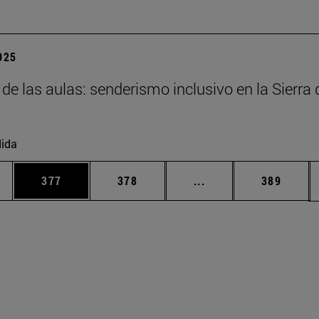
2025
 de las aulas: senderismo inclusivo en la Sierra 
ida
ias Use TAB para desplazarse.
a
Página
Página
Páginas intermedias 
Página
377
378
...
389