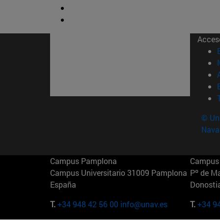
Acces
© Uni
Nava
Campus Pamplona
Campus 
Campus Universitario 31009 Pamplona
Pº de M
España
Donosti
T.
+34 948 42 56 00
info@unav.es
T.
+34 9