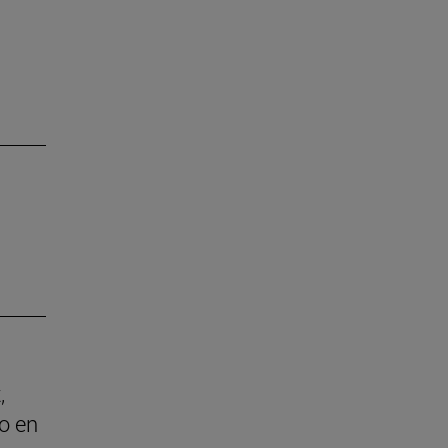
,
o en