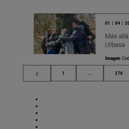
01 | 04 | 
Más allá
Urbasa
Imagen
Ced
Página
Páginas intermed
Págin
1
...
376