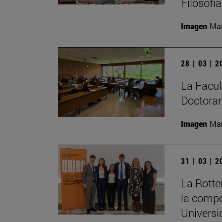
Filosofí
Imagen
Man
28 | 03 | 
La Facult
Doctoran
Imagen
Man
31 | 03 | 
La Rott
la compe
Universi