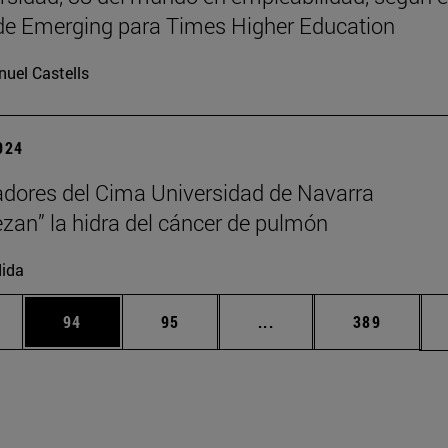
de Emerging para Times Higher Education
uel Castells
2024
adores del Cima Universidad de Navarra
zan” la hidra del cáncer de pulmón
ida
edias Use TAB para desplazarse.
ina
Página
Página
Páginas intermedias Us
Página
94
95
...
389