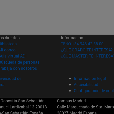
os directos
Información
(abre en nueva ventana)
Biblioteca
TFNO +34 948 42 56 00
(abre en nueva ventana)
Mi correo
¿QUÉ GRADO TE INTERESA?
(abre en nueva ventana)
Aula virtual ADI
¿QUÉ MÁSTER TE INTERESA
(abre en nueva ventana)
Búsqueda de personas
(abre en nueva ventana)
Trabaja con nosotros
versidad de
Información legal
rra
Accesibilidad
Configuración de coo
Donostia-San Sebastián
Campus Madrid
anuel Lardizabal 13 20018
Calle Marquesado de Sta. Marta
a-San Sebastián España
28027 Madrid España