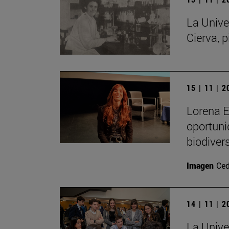
La Unive
Cierva, p
15 | 11 | 
Lorena E
oportuni
biodiver
Imagen
Ced
14 | 11 | 
La Unive