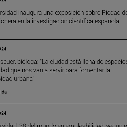
rsidad inaugura una exposición sobre Piedad de
ionera en la investigación científica española
2024
scuer, bióloga: "La ciudad está llena de espacio
dad que nos van a servir para fomentar la
sidad urbana"
ida
2024
rsidad, 38 del mundo en empleabilidad, según e