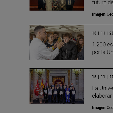
futuro d
Imagen
Ced
18 | 11 | 
1.200 es
por la U
15 | 11 | 
La Unive
elaborar
Imagen
Ced