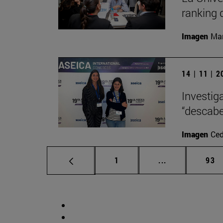
ranking 
Imagen
Man
14 | 11 | 
Investig
“descabe
Imagen
Ced
Página
Páginas interm
Pág
1
...
93