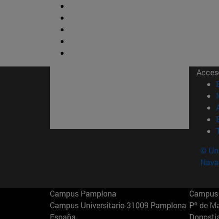
Acces
© Uni
Nava
Campus Pamplona
Campus 
Campus Universitario 31009 Pamplona
Pº de M
España
Donosti