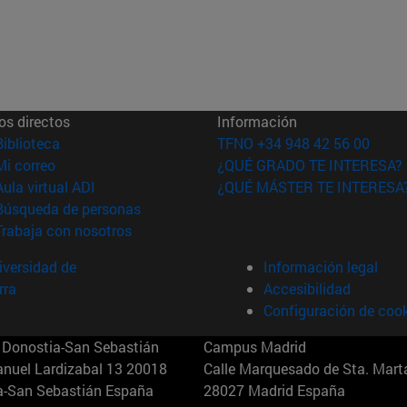
os directos
Información
(abre en nueva ventana)
Biblioteca
TFNO +34 948 42 56 00
(abre en nueva ventana)
Mi correo
¿QUÉ GRADO TE INTERESA?
(abre en nueva ventana)
Aula virtual ADI
¿QUÉ MÁSTER TE INTERESA
(abre en nueva ventana)
Búsqueda de personas
(abre en nueva ventana)
Trabaja con nosotros
versidad de
Información legal
rra
Accesibilidad
Configuración de coo
Donostia-San Sebastián
Campus Madrid
anuel Lardizabal 13 20018
Calle Marquesado de Sta. Marta
a-San Sebastián España
28027 Madrid España