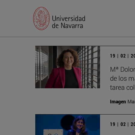
19 | 02 | 
Mª Dolor
de los má
tarea co
Imagen
Man
19 | 02 | 