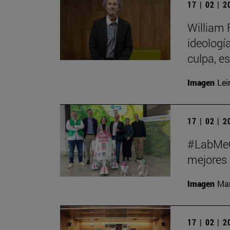
17 | 02 | 
William 
ideologí
culpa, e
Imagen
Lei
17 | 02 | 
#LabMeCr
mejores 
Imagen
Man
17 | 02 | 