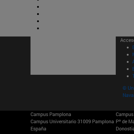
Acces
© Uni
Nava
Campus Pamplona
Campus 
Campus Universitario 31009 Pamplona
Pº de M
España
Donosti