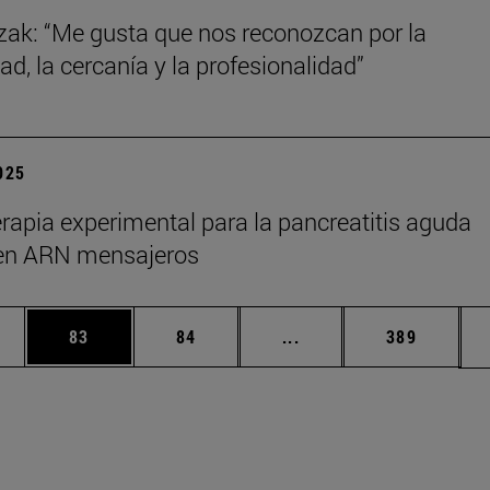
zak: “Me gusta que nos reconozcan por la
ad, la cercanía y la profesionalidad”
2025
rapia experimental para la pancreatitis aguda
en ARN mensajeros
edias Use TAB para desplazarse.
ina
Página
Página
Páginas intermedias Us
Página
83
84
...
389