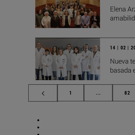
Elena Ar
amabilid
14 | 02 | 
Nueva te
basada 
Página
Páginas interm
Pág
1
...
82