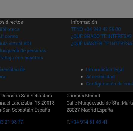
os directos
Información
(abre en nueva ventana)
Biblioteca
TFNO +34 948 42 56 00
(abre en nueva ventana)
Mi correo
¿QUÉ GRADO TE INTERESA?
(abre en nueva ventana)
Aula virtual ADI
¿QUÉ MÁSTER TE INTERESA
(abre en nueva ventana)
Búsqueda de personas
(abre en nueva ventana)
Trabaja con nosotros
versidad de
Información legal
rra
Accesibilidad
Configuración de coo
Donostia-San Sebastián
Campus Madrid
anuel Lardizabal 13 20018
Calle Marquesado de Sta. Marta
a-San Sebastián España
28027 Madrid España
43 21 98 77
T.
+34 914 51 43 41