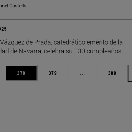
uel Castells
2025
 Vázquez de Prada, catedrático emérito de la
dad de Navarra, celebra su 100 cumpleaños
ias Use TAB para desplazarse.
a
Página
Página
Páginas intermedias 
Página
378
379
...
389