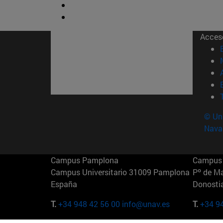
Acces
© Uni
Nava
Campus Pamplona
Campus 
Campus Universitario 31009 Pamplona
Pº de M
España
Donosti
T.
+34 948 42 56 00
info@unav.es
T.
+34 9