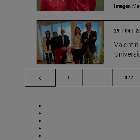
Imagen
Man
29 | 04 | 
Valentín
Universi
Página
Páginas intermed
Págin
1
...
377