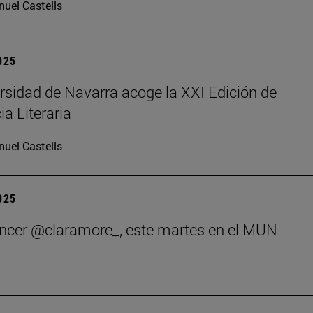
uel Castells
2025
rsidad de Navarra acoge la XXI Edición de
ia Literaria
uel Castells
2025
encer @claramore_, este martes en el MUN