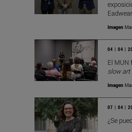
exposici
Eadwear
Imagen
Man
04 | 04 | 
El MUN f
slow art
Imagen
Man
07 | 04 | 
¿Se pued