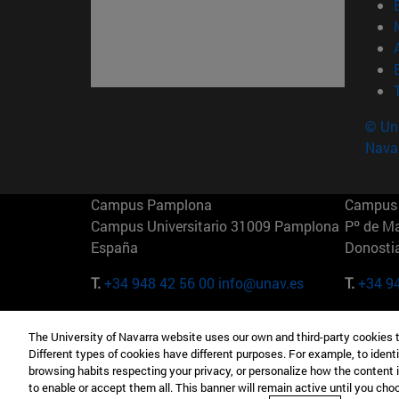
© Uni
Nava
Campus Pamplona
Campus 
Campus Universitario 31009 Pamplona
Pº de M
España
Donosti
T.
+34 948 42 56 00
info@unav.es
T.
+34 9
Campus Madrid (IESE)
Campus 
The University of Navarra website uses our own and third-party cookies 
Camino del Cerro Águila 3 28023
165 W 5
Different types of cookies have different purposes. For example, to identi
Madrid España
EE.UU
browsing habits respecting your privacy, or personalize how the content 
to enable or accept them all. This banner will remain active until you ch
T.
+34 912 11 30 00
T.
+1 64