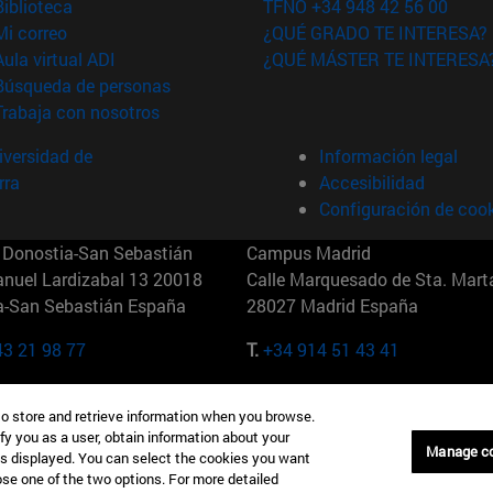
(abre en nueva ventana)
Biblioteca
TFNO +34 948 42 56 00
(abre en nueva ventana)
Mi correo
¿QUÉ GRADO TE INTERESA?
(abre en nueva ventana)
Aula virtual ADI
¿QUÉ MÁSTER TE INTERESA
(abre en nueva ventana)
Búsqueda de personas
(abre en nueva ventana)
Trabaja con nosotros
versidad de
Información legal
rra
Accesibilidad
Configuración de coo
Donostia-San Sebastián
Campus Madrid
anuel Lardizabal 13 20018
Calle Marquesado de Sta. Marta
a-San Sebastián España
28027 Madrid España
43 21 98 77
T.
+34 914 51 43 41
Nueva York (IESE)
Campus Munich (IESE)
to store and retrieve information when you browse.
7th St 10019-2201 Nueva York
Maria-Theresia-Straße 15 8167
fy you as a user, obtain information about your
Múnich Alemania
Manage c
is displayed. You can select the cookies you want
oose one of the two options. For more detailed
6 346 8850
T.
+49 89 24209790