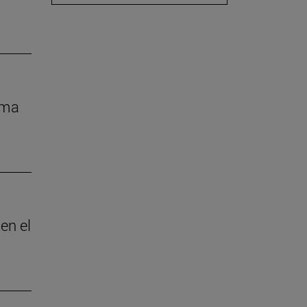
rma
en el