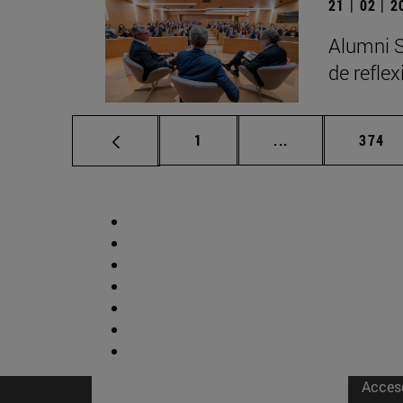
21 | 02 | 
Alumni S
de refle
Página
Páginas intermed
Págin
1
...
374
Acces