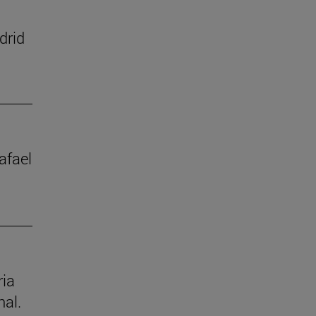
drid
afael
ria
nal.