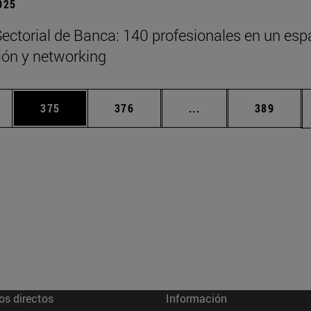
2025
ectorial de Banca: 140 profesionales en un esp
xión y networking
ias Use TAB para desplazarse.
a
Página
Página
Páginas intermedias 
Página
375
376
...
389
os directos
Información