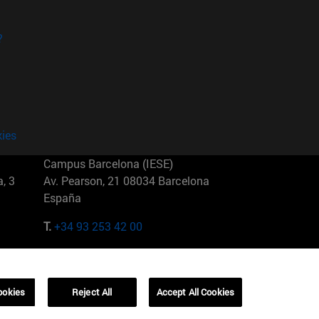
?
kies
Campus Barcelona (IESE)
, 3
Av. Pearson, 21 08034 Barcelona
España
T.
+34 93 253 42 00
Campus Sao Paulo (IESE)
5
Rua Martiniano de Carvalho, 573
01321001 Bela Vista Brasil
ookies
Reject All
Accept All Cookies
T.
+55 11 3177-8300