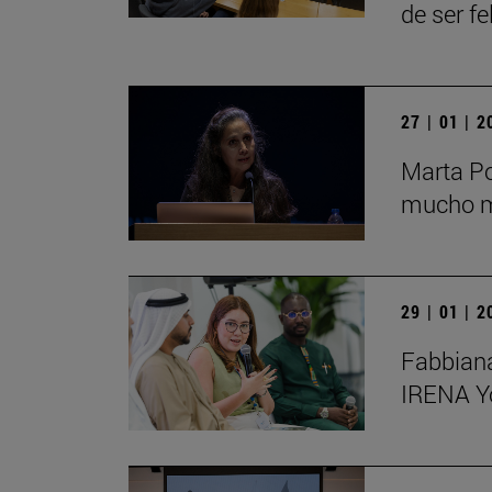
de ser fe
27 | 01 | 
Marta Po
mucho má
29 | 01 | 
Fabbiana
IRENA Y