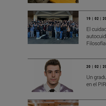
19 | 02 | 
El cuida
autocuid
Filosofí
20 | 02 | 
Un gradu
en el PIR