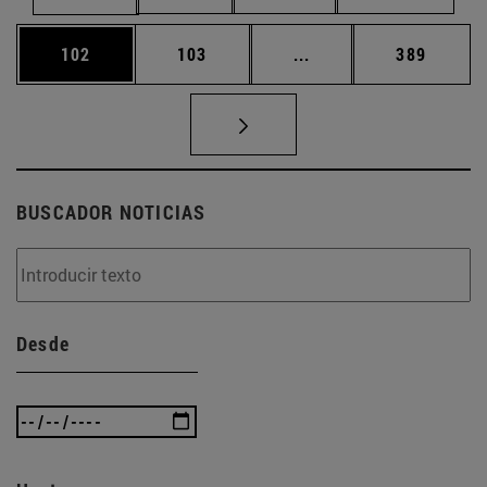
Página
Página
Páginas intermedias 
Página
102
103
...
389
BUSCADOR NOTICIAS
Desde