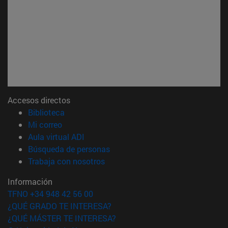
Accesos directos
(abre en nueva ventana)
Biblioteca
(abre en nueva ventana)
Mi correo
(abre en nueva ventana)
Aula virtual ADI
(abre en nueva ventana)
Búsqueda de personas
(abre en nueva ventana)
Trabaja con nosotros
Información
TFNO +34 948 42 56 00
¿QUÉ GRADO TE INTERESA?
¿QUÉ MÁSTER TE INTERESA?