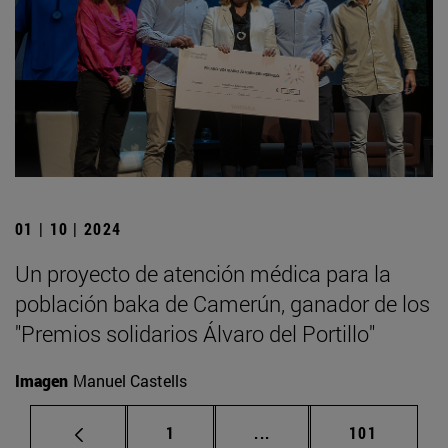
01 | 10 | 2024
Un proyecto de atención médica para la
población baka de Camerún, ganador de los
"Premios solidarios Álvaro del Portillo"
Imagen
Manuel Castells
Página
Páginas intermedias Us
Página
1
...
101