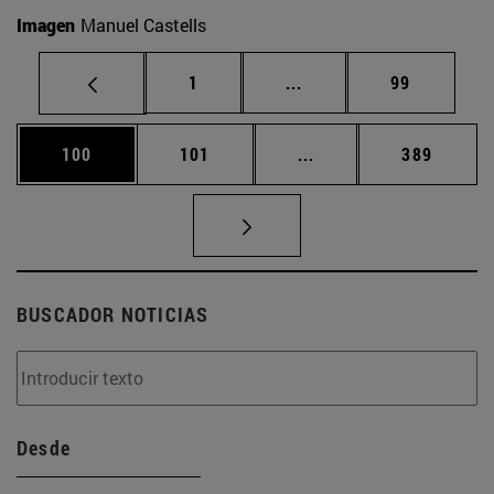
Imagen
Manuel Castells
Página
Páginas intermedias Us
Página
1
...
99
Página
Página
Páginas intermedias 
Página
100
101
...
389
BUSCADOR NOTICIAS
Desde