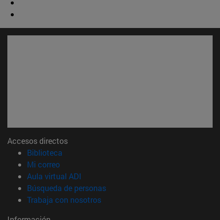
Accesos directos
(abre en nueva ventana)
Biblioteca
(abre en nueva ventana)
Mi correo
(abre en nueva ventana)
Aula virtual ADI
(abre en nueva ventana)
Búsqueda de personas
(abre en nueva ventana)
Trabaja con nosotros
Información