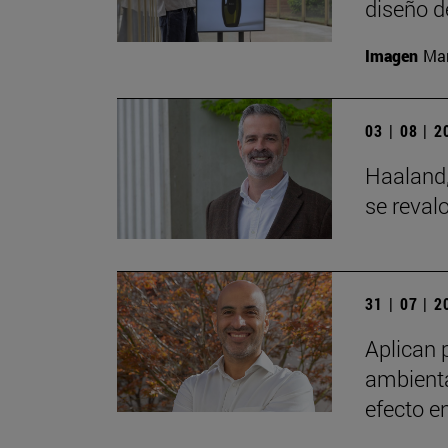
diseño d
Imagen
Man
03 | 08 | 
Haaland,
se reval
31 | 07 | 
Aplican 
ambienta
efecto e