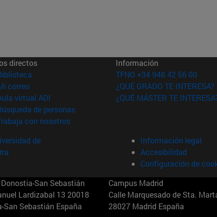
os directos
Información
(abre en nueva ventana)
Biblioteca
TFNO +34 948 42 56 00
(abre en nueva ventana)
Mi correo
¿QUÉ GRADO TE INTERESA?
(abre en nueva ventana)
Aula virtual ADI
¿QUÉ MÁSTER TE INTERESA
(abre en nueva ventana)
Búsqueda de personas
(abre en nueva ventana)
Trabaja con nosotros
versidad de
Información legal
rra
Accesibilidad
Configuración de coo
Donostia-San Sebastián
Campus Madrid
anuel Lardizabal 13 20018
Calle Marquesado de Sta. Marta
a-San Sebastián España
28027 Madrid España