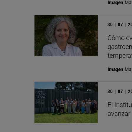
Imagen
Man
30 | 07 | 
Cómo evi
gastroent
tempera
Imagen
Man
30 | 07 | 
El Insti
avanzar 