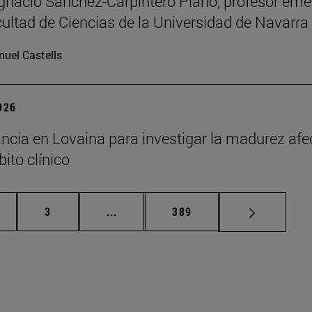
Ignacio Sánchez-Carpintero Plano, profesor emé
cultad de Ciencias de la Universidad de Navarra
uel Castells
2026
ncia en Lovaina para investigar la madurez afe
ito clínico
gina
Página
Páginas intermedias Use TAB para de
Página
3
...
389