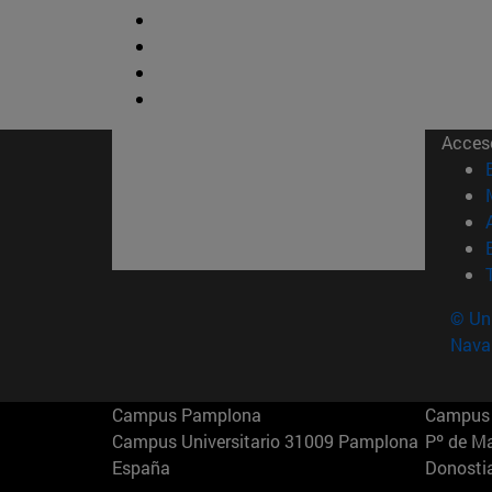
Acces
© Uni
Nava
Campus Pamplona
Campus 
Campus Universitario 31009 Pamplona
Pº de M
España
Donosti