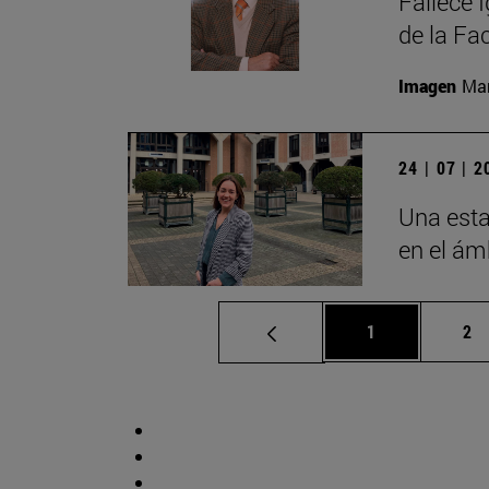
Fallece 
de la Fa
Imagen
Man
24 | 07 | 
Una esta
en el ámb
Página
Pá
1
2