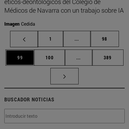
éticos-deontológicos del Colegio de
Médicos de Navarra con un trabajo sobre IA
Imagen
Cedida
Página
Páginas intermedias Us
Página
1
...
98
Página
Página
Páginas intermedias U
Página
99
100
...
389
BUSCADOR NOTICIAS