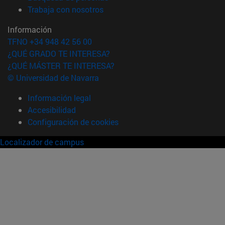
(abre en nueva ventana)
Trabaja con nosotros
Información
TFNO +34 948 42 56 00
¿QUÉ GRADO TE INTERESA?
¿QUÉ MÁSTER TE INTERESA?
© Universidad de Navarra
Información legal
Accesibilidad
Configuración de cookies
Localizador de campus