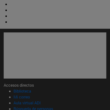
Accesos directos
(abre en nueva ventana)
Biblioteca
(abre en nueva ventana)
Mi correo
(abre en nueva ventana)
Aula virtual ADI
(abre en nueva ventana)
Búsqueda de personas