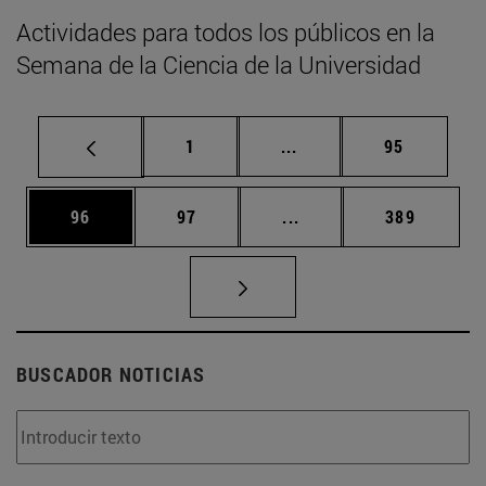
Actividades para todos los públicos en la
Semana de la Ciencia de la Universidad
Página
Páginas intermedias Us
Página
1
...
95
Página
Página
Páginas intermedias U
Página
96
97
...
389
BUSCADOR NOTICIAS