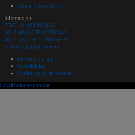
(abre en nueva ventana)
Trabaja con nosotros
Información
TFNO +34 948 42 56 00
¿QUÉ GRADO TE INTERESA?
¿QUÉ MÁSTER TE INTERESA?
© Universidad de Navarra
Información legal
Accesibilidad
Configuración de cookies
Localizador de campus