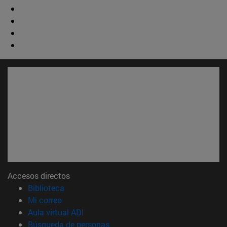
Accesos directos
(abre en nueva ventana)
Biblioteca
(abre en nueva ventana)
Mi correo
(abre en nueva ventana)
Aula virtual ADI
(abre en nueva ventana)
Búsqueda de personas