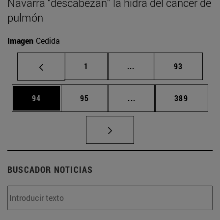
Navarra “descabezan” la hidra del cáncer de
pulmón
Imagen
Cedida
Página
Páginas intermedias Us
Página
1
...
93
Página
Página
Páginas intermedias U
Página
94
95
...
389
BUSCADOR NOTICIAS