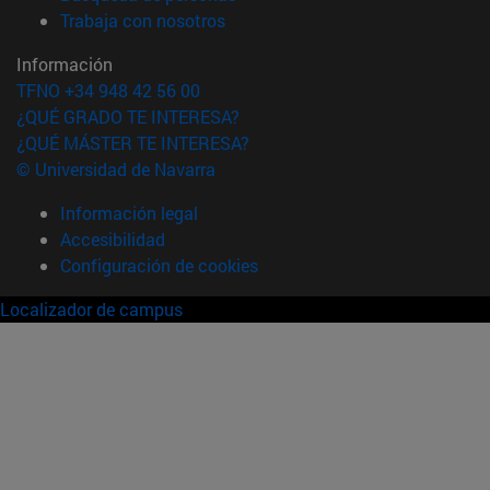
(abre en nueva ventana)
Trabaja con nosotros
Información
TFNO +34 948 42 56 00
¿QUÉ GRADO TE INTERESA?
¿QUÉ MÁSTER TE INTERESA?
© Universidad de Navarra
Información legal
Accesibilidad
Configuración de cookies
Localizador de campus