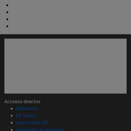
Accesos directos
(abre en nueva ventana)
Biblioteca
(abre en nueva ventana)
Mi correo
(abre en nueva ventana)
Aula virtual ADI
(abre en nueva ventana)
Búsqueda de personas