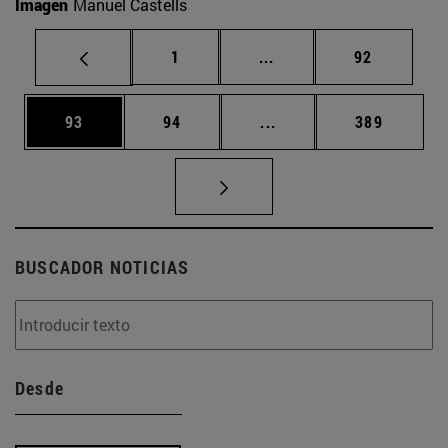
Imagen
Manuel Castells
Página
Páginas intermedias Us
Página
1
...
92
Página
Página
Páginas intermedias U
Página
93
94
...
389
BUSCADOR NOTICIAS
Desde