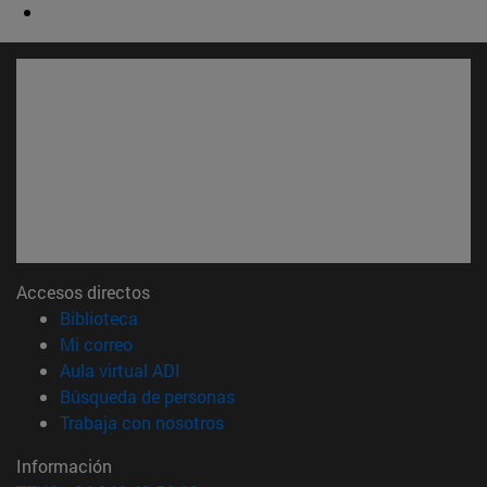
Accesos directos
(abre en nueva ventana)
Biblioteca
(abre en nueva ventana)
Mi correo
(abre en nueva ventana)
Aula virtual ADI
(abre en nueva ventana)
Búsqueda de personas
(abre en nueva ventana)
Trabaja con nosotros
Información