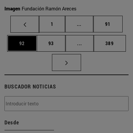
Imagen
Fundación Ramón Areces
Página
Páginas intermedias Us
Página
1
...
91
Página
Página
Páginas intermedias U
Página
92
93
...
389
BUSCADOR NOTICIAS
Desde