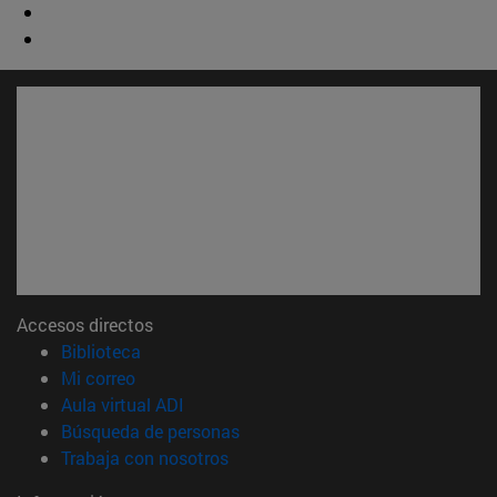
Accesos directos
(abre en nueva ventana)
Biblioteca
(abre en nueva ventana)
Mi correo
(abre en nueva ventana)
Aula virtual ADI
(abre en nueva ventana)
Búsqueda de personas
(abre en nueva ventana)
Trabaja con nosotros