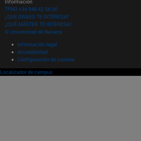
Información
TFNO +34 948 42 56 00
¿QUÉ GRADO TE INTERESA?
¿QUÉ MÁSTER TE INTERESA?
© Universidad de Navarra
Información legal
Accesibilidad
Configuración de cookies
Localizador de campus