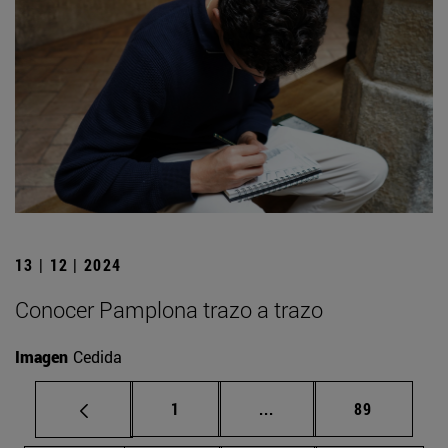
13 | 12 | 2024
Conocer Pamplona trazo a trazo
Imagen
Cedida
Página
Páginas intermedias Us
Página
1
...
89