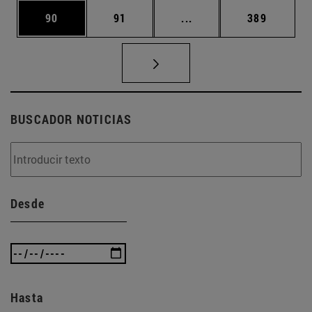
Página
Página
Páginas intermedias U
Página
90
91
...
389
BUSCADOR NOTICIAS
Desde
Hasta