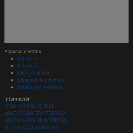
Accesos directos
(abre en nueva ventana)
Biblioteca
(abre en nueva ventana)
Mi correo
(abre en nueva ventana)
Aula virtual ADI
(abre en nueva ventana)
Búsqueda de personas
(abre en nueva ventana)
Trabaja con nosotros
Información
TFNO +34 948 42 56 00
¿QUÉ GRADO TE INTERESA?
¿QUÉ MÁSTER TE INTERESA?
© Universidad de Navarra