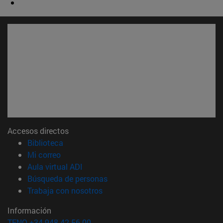
Accesos directos
(abre en nueva ventana)
Biblioteca
(abre en nueva ventana)
Mi correo
(abre en nueva ventana)
Aula virtual ADI
(abre en nueva ventana)
Búsqueda de personas
(abre en nueva ventana)
Trabaja con nosotros
Información
TFNO +34 948 42 56 00