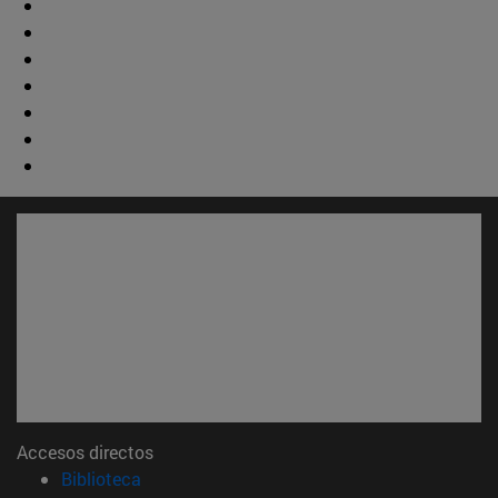
Accesos directos
(abre en nueva ventana)
Biblioteca