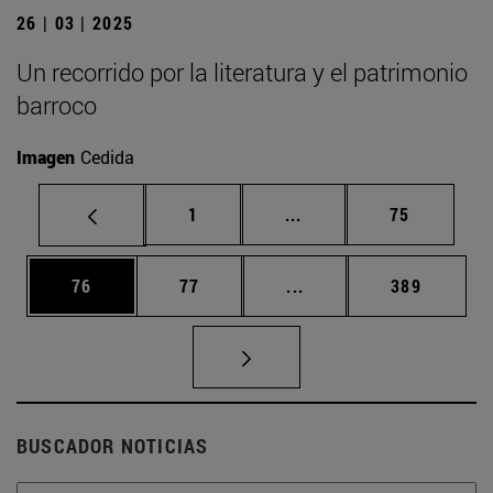
26 | 03 | 2025
Un recorrido por la literatura y el patrimonio
barroco
Imagen
Cedida
Página
Páginas intermedias Us
Página
1
...
75
Página
Página
Páginas intermedias U
Página
76
77
...
389
BUSCADOR NOTICIAS