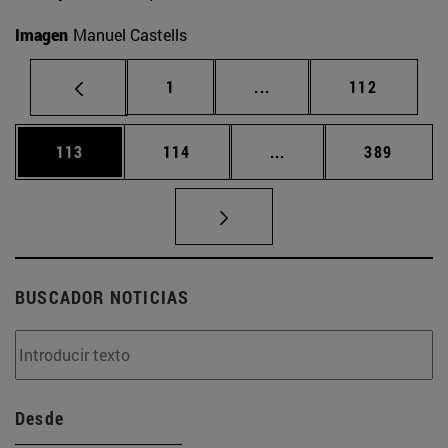
Imagen
Manuel Castells
Página
Páginas intermedias Us
Página
1
...
112
Página
Página
Páginas intermedias 
Página
113
114
...
389
BUSCADOR NOTICIAS
Desde