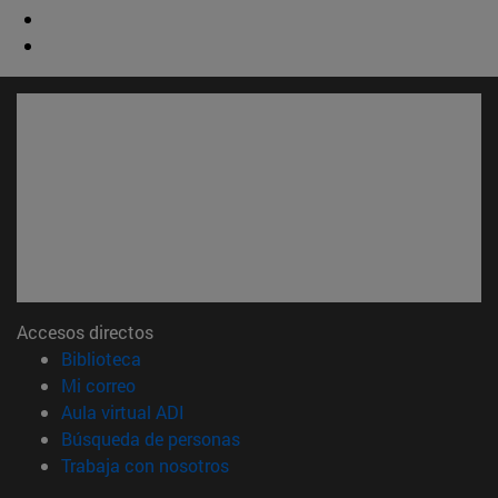
Accesos directos
(abre en nueva ventana)
Biblioteca
(abre en nueva ventana)
Mi correo
(abre en nueva ventana)
Aula virtual ADI
(abre en nueva ventana)
Búsqueda de personas
(abre en nueva ventana)
Trabaja con nosotros