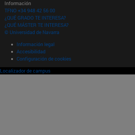
Información
TFNO +34 948 42 56 00
¿QUÉ GRADO TE INTERESA?
¿QUÉ MÁSTER TE INTERESA?
© Universidad de Navarra
Información legal
Accesibilidad
Configuración de cookies
Localizador de campus