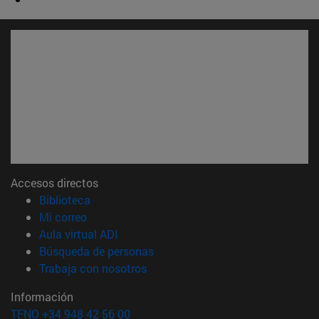
Accesos directos
(abre en nueva ventana)
Biblioteca
(abre en nueva ventana)
Mi correo
(abre en nueva ventana)
Aula virtual ADI
(abre en nueva ventana)
Búsqueda de personas
(abre en nueva ventana)
Trabaja con nosotros
Información
TFNO +34 948 42 56 00