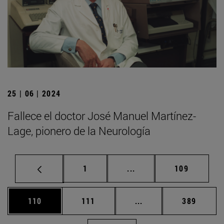
25 | 06 | 2024
Fallece el doctor José Manuel Martínez-
Lage, pionero de la Neurología
Página
Páginas intermedias Us
Página
1
...
109
Página
Página
Páginas intermedias 
Página
110
111
...
389