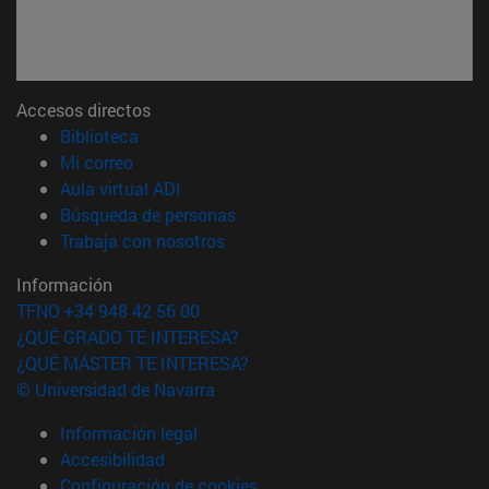
Accesos directos
(abre en nueva ventana)
Biblioteca
(abre en nueva ventana)
Mi correo
(abre en nueva ventana)
Aula virtual ADI
(abre en nueva ventana)
Búsqueda de personas
(abre en nueva ventana)
Trabaja con nosotros
Información
TFNO +34 948 42 56 00
¿QUÉ GRADO TE INTERESA?
¿QUÉ MÁSTER TE INTERESA?
© Universidad de Navarra
Información legal
Accesibilidad
Configuración de cookies