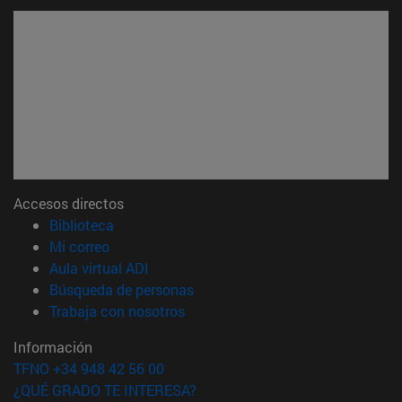
Accesos directos
(abre en nueva ventana)
Biblioteca
(abre en nueva ventana)
Mi correo
(abre en nueva ventana)
Aula virtual ADI
(abre en nueva ventana)
Búsqueda de personas
(abre en nueva ventana)
Trabaja con nosotros
Información
TFNO +34 948 42 56 00
¿QUÉ GRADO TE INTERESA?