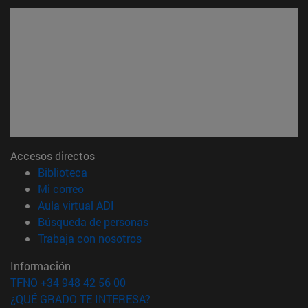
Accesos directos
(abre en nueva ventana)
Biblioteca
(abre en nueva ventana)
Mi correo
(abre en nueva ventana)
Aula virtual ADI
(abre en nueva ventana)
Búsqueda de personas
(abre en nueva ventana)
Trabaja con nosotros
Información
TFNO +34 948 42 56 00
¿QUÉ GRADO TE INTERESA?