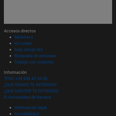
Accesos directos
(abre en nueva ventana)
Biblioteca
(abre en nueva ventana)
Mi correo
(abre en nueva ventana)
Aula virtual ADI
(abre en nueva ventana)
Búsqueda de personas
(abre en nueva ventana)
Trabaja con nosotros
Información
TFNO +34 948 42 56 00
¿QUÉ GRADO TE INTERESA?
¿QUÉ MÁSTER TE INTERESA?
© Universidad de Navarra
Información legal
Accesibilidad