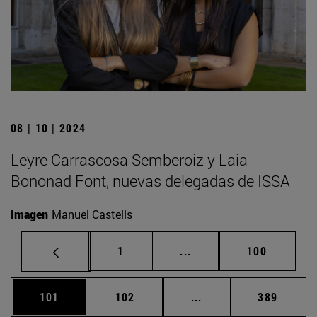
08 | 10 | 2024
Leyre Carrascosa Semberoiz y Laia
Bononad Font, nuevas delegadas de ISSA
Imagen
Manuel Castells
Página
Páginas intermedias Us
Página
1
...
100
Página
Página
Páginas intermedias 
Página
101
102
...
389