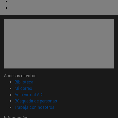
Accesos directos
(abre en nueva ventana)
Biblioteca
(abre en nueva ventana)
Mi correo
(abre en nueva ventana)
Aula virtual ADI
(abre en nueva ventana)
Búsqueda de personas
(abre en nueva ventana)
Trabaja con nosotros
Información