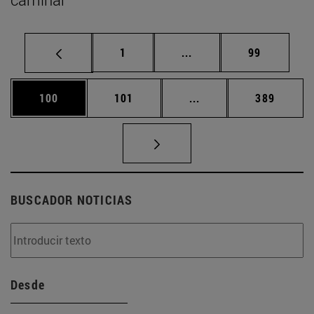
Página
Páginas intermedias Us
Página
1
...
99
Página
Página
Páginas intermedias 
Página
100
101
...
389
BUSCADOR NOTICIAS
Desde